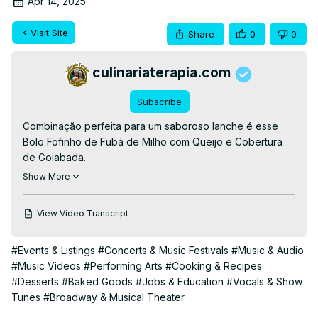
Apr 14, 2025
Visit Site
Share
0
0
culinariaterapia.com
Subscribe
Combinação perfeita para um saboroso lanche é esse 
Bolo Fofinho de Fubá de Milho com Queijo e Cobertura 
de Goiabada.

👉RECEITA ESCRITA👉
 https://culinariaterapia.com/bolo-
Show More
de-fuba-romeu-e-julieta/
👉EBOOKS GRÁTIS AQUI👉
View Video Transcript
https://culinariaterapia.com/whatsapp/
#bolodefuba #bolofofinho #bolodequeijo 
#Events & Listings
#Concerts & Music Festivals
#Music & Audio
#bolocomcobertura #goiabada
#Music Videos
#Performing Arts
#Cooking & Recipes
#Desserts
#Baked Goods
#Jobs & Education
#Vocals & Show
Tunes
#Broadway & Musical Theater