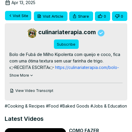
Apr 13, 2025
Visit Site
Visit Article
Share
0
0
culinariaterapia.com
Subscribe
Bolo de Fubá de Milho Kipolenta com queijo e coco, fica 
com uma ótima textura sem usar farinha de trigo.

👉RECEITA ESCRITA👉
 https://culinariaterapia.com/bolo-
de-kipolenta-de-liquidificador/
Show More
#bolodequeijo #bolodefuba #polenta #bolodecoco
View Video Transcript
#Cooking & Recipes
#Food
#Baked Goods
#Jobs & Education
Latest Videos
COMO FAZER