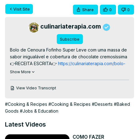
Visit Site
Share
0
0
culinariaterapia.com
Subscribe
Bolo de Cenoura Fofinho Super Leve com uma massa de 
sabor inigualável e cobertura de chocolate cremosíssima

👉RECEITA ESCRITA👉
 https://culinariaterapia.com/bolo-
de-cenoura-espetacular/
Show More
#bolodecenoura #bolodecenourafofinho 
#caldadechocolate
View Video Transcript
#Cooking & Recipes
#Cooking & Recipes
#Desserts
#Baked
Goods
#Jobs & Education
Latest Videos
COMO FAZER