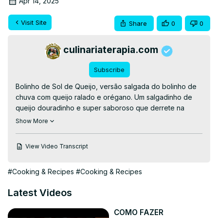
Apr 14, 2025
Visit Site
Share
0
0
culinariaterapia.com
Subscribe
Bolinho de Sol de Queijo, versão salgada do bolinho de 
chuva com queijo ralado e orégano. Um salgadinho de 
queijo douradinho e super saboroso que derrete na 
boca.

Show More
👉RECEITA ESCRITA👉
https://culinariaterapia.com/bolinho-de-sol-de-queijo/
View Video Transcript
#bolinhodechuva #receitas
#Cooking & Recipes
#Cooking & Recipes
Latest Videos
COMO FAZER