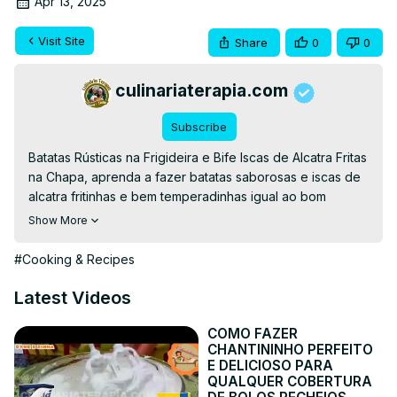
Apr 13, 2025
Visit Site
Share
0
0
culinariaterapia.com
Subscribe
Batatas Rústicas na Frigideira e Bife Iscas de Alcatra Fritas 
na Chapa, aprenda a fazer batatas saborosas e iscas de 
alcatra fritinhas e bem temperadinhas igual ao bom 
petisco de comida de boteco.

Show More
👉RECEITA ESCRITA👉
https://culinariaterapia.com/batatas-rusticas-na-frigideira-
#Cooking & Recipes
com-iscas-de-alcatra/
#culinariaterapia #comidadeboteco #carne #petisco 
Latest Videos
#batatarustica
COMO FAZER
CHANTININHO PERFEITO
E DELICIOSO PARA
QUALQUER COBERTURA