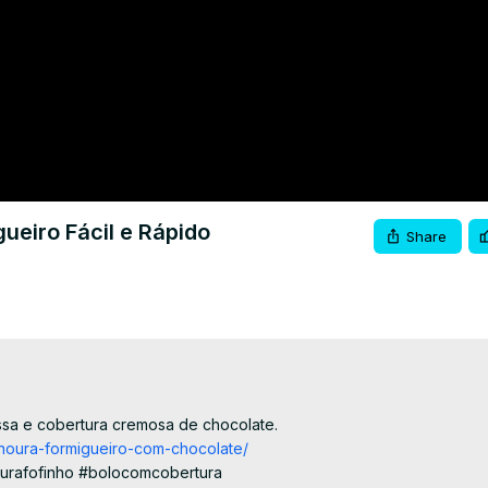
eiro Fácil e Rápido
Share
sa e cobertura cremosa de chocolate.

cenoura-formigueiro-com-chocolate/
urafofinho #bolocomcobertura