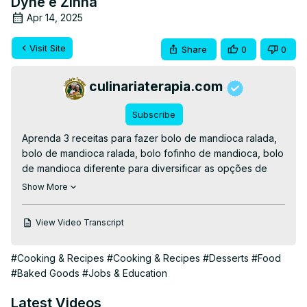
Dyne e Zinha
Apr 14, 2025
Visit Site
Share
0
0
culinariaterapia.com
Subscribe
Aprenda 3 receitas para fazer bolo de mandioca ralada, 
bolo de mandioca ralada, bolo fofinho de mandioca, bolo 
de mandioca diferente para diversificar as opções de 
bolos com essa raiz.

Show More
👉RECEITAS ESCRITAS👉
https://culinariaterapia.com/bolo-de-mandioca-ralada-
View Video Transcript
bolo-fofinho-de-mandioca-bolo-de-mandioca-de-
diferente/
#Cooking & Recipes
#Cooking & Recipes
#Desserts
#Food
👉WHATSAPP👉
 https://culinariaterapia.com/whatsapp/
#Baked Goods
#Jobs & Education
#bolodemandioca #bolodeaipim #bolodemacaxeira 
#bolofofinho
Latest Videos