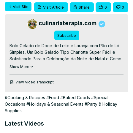
Visit Site
Visit Article
Share
0
0
culinariaterapia.com
Subscribe
Bolo Gelado de Doce de Leite e Laranja com Pão de Ló 
Simples, Um Bolo Gelado Tipo Charlotte Super Fácil e 
Sofisticado Para a Celebração da Noite de Natal e Como 
Cortar Papel Manteiga para Forma Redonda de Bolos.

Show More
👉RECEITA ESCRITA👉
 https://culinariaterapia.com/bolo-
charlotte-de-doce-de-leite-e-laranja/
View Video Transcript
#culinariaterapia #sobremesa #diadasmães 
#receitadenatal #sobremesadenatal #sobremesa 
#Cooking & Recipes
#Food
#Baked Goods
#Special
#bolocharlotte #receitas #culinaria #receita
Occasions
#Holidays & Seasonal Events
#Party & Holiday
Supplies
Latest Videos