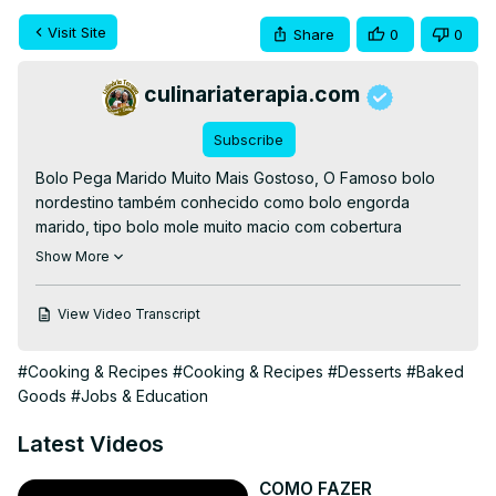
Visit Site
Share
0
0
culinariaterapia.com
Subscribe
Bolo Pega Marido Muito Mais Gostoso, O Famoso bolo 
nordestino também conhecido como bolo engorda 
marido, tipo bolo mole muito macio com cobertura 
cremosa de leite condensado.

Show More
👉RECEITA ESCRITA👉
 https://culinariaterapia.com/bolo-
pega-marido-muito-mais-gostoso/
View Video Transcript
#bolomole #bolodeleite #bolocremoso #receitas 
#culinaria
#Cooking & Recipes
#Cooking & Recipes
#Desserts
#Baked
Goods
#Jobs & Education
Latest Videos
COMO FAZER