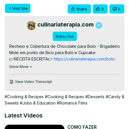
Visit Site
Share
0
0
culinariaterapia.com
Subscribe
Recheio e Cobertura de Chocolate para Bolo - Brigadeiro 
Mole em ponto de Bico para Bolo e Cupcake

👉RECEITA ESCRITA👉
 https://culinariaterapia.com/bolo-
de-aniversario-azul-de-cenoura-e-chocolate-decorado-
Show More
com-chantilly/
#bolodefesta #bolorecheado #bolodecenoura #receitas 
View Video Transcript
#bolodeaniversário #boloinfantil #confeitaria 
#sobremesa #culinaria
#Cooking & Recipes
#Cooking & Recipes
#Desserts
#Candy &
Sweets
#Jobs & Education
#Romance Films
Latest Videos
COMO FAZER