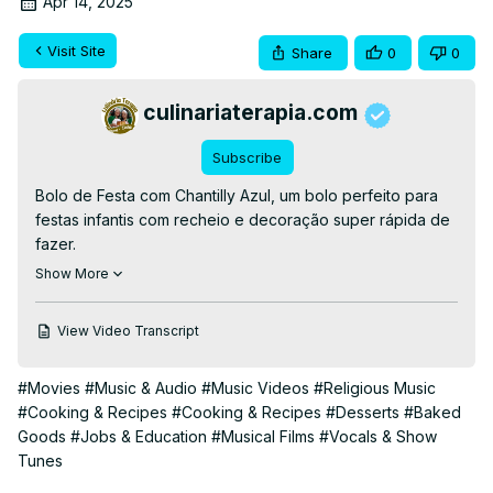
Apr 14, 2025
Visit Site
Share
0
0
culinariaterapia.com
Subscribe
Bolo de Festa com Chantilly Azul, um bolo perfeito para 
festas infantis com recheio e decoração super rápida de 
fazer.

👉RECEITA ESCRITA👉
 https://culinariaterapia.com/bolo-
Show More
de-aniversario-azul-de-cenoura-e-chocolate-decorado-
com-chantilly/
View Video Transcript
#bolodefesta #bolorecheado #bolodecenoura #receitas 
#bolodeaniversário #boloinfantil #confeitaria 
#Movies
#Music & Audio
#Music Videos
#Religious Music
#sobremesa #culinaria
#Cooking & Recipes
#Cooking & Recipes
#Desserts
#Baked
Goods
#Jobs & Education
#Musical Films
#Vocals & Show
Tunes