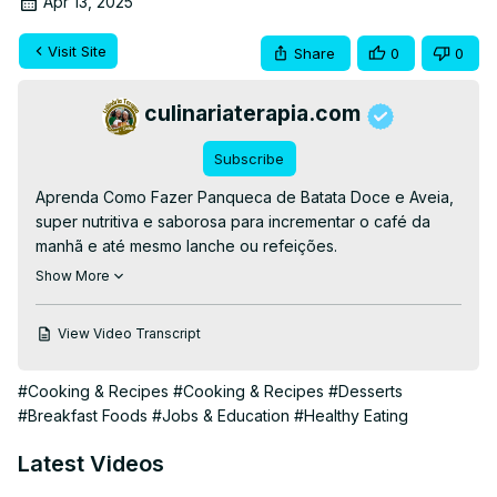
Apr 13, 2025
Visit Site
Share
0
0
culinariaterapia.com
Subscribe
Aprenda Como Fazer Panqueca de Batata Doce e Aveia, 
super nutritiva e saborosa para incrementar o café da 
manhã e até mesmo lanche ou refeições.

RECEITA ESCRITA👉
Show More
https://culinariaterapia.com/panqueca-de-batata-doce-e-
aveia/
View Video Transcript
#panquecas #panqueca #batatadoce #culinariaterapia
#Cooking & Recipes
#Cooking & Recipes
#Desserts
#Breakfast Foods
#Jobs & Education
#Healthy Eating
Latest Videos