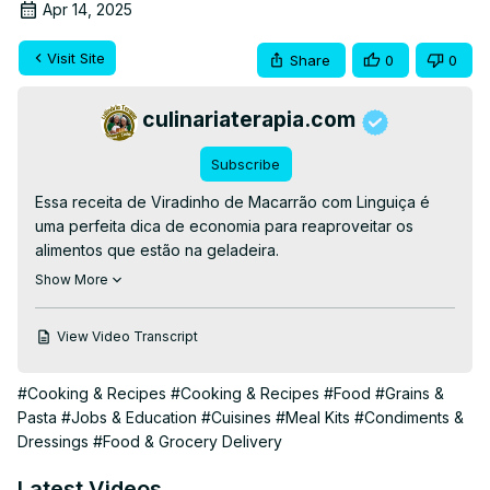
Apr 14, 2025
Visit Site
Share
0
0
culinariaterapia.com
Subscribe
Essa receita de Viradinho de Macarrão com Linguiça é 
uma perfeita dica de economia para reaproveitar os 
alimentos que estão na geladeira.

👉RECEITA ESCRITA👉
Show More
https://culinariaterapia.com/viradinho-de-macarrao-com-
linguica/
View Video Transcript
#macarrão #macarrãodeforno #macarronada 
#macarraocremoso #macarrãodeforno
#Cooking & Recipes
#Cooking & Recipes
#Food
#Grains &
Pasta
#Jobs & Education
#Cuisines
#Meal Kits
#Condiments &
Dressings
#Food & Grocery Delivery
Latest Videos