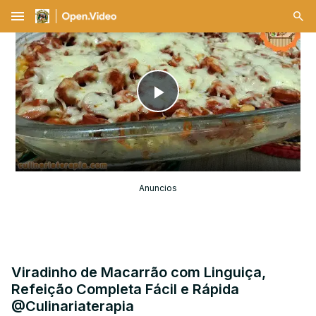
menu
Play
Video
Anuncios
Viradinho de Macarrão com Linguiça,
Refeição Completa Fácil e Rápida
@Culinariaterapia