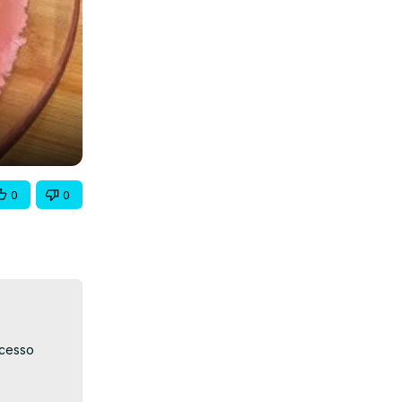
0
0
cesso 