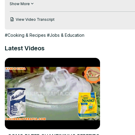
https://culinariaterapia.com/pudim-de-gelatina-de-geladeira/
Show More
#pudimdemorango #receitas #sobremesa #culinariaterapia
View Video Transcript
#Cooking & Recipes
#Jobs & Education
Latest Videos