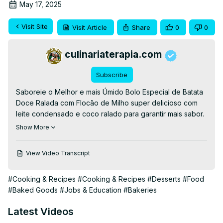
May 17, 2025
Visit Site
Visit Article
Share
0
0
culinariaterapia.com
Subscribe
Saboreie o Melhor e mais Úmido Bolo Especial de Batata 
Doce Ralada com Flocão de Milho super delicioso com 
leite condensado e coco ralado para garantir mais sabor. 
Uma receita de bolo de batata doce sem trigo assado em 
Show More
tabuleiro resultando em um bolo com uma superfície 
dourada e com uma textura levemente cremosa. Veja 
View Video Transcript
essa e outras receitas e cursos grátis no site: 👉RECEITA 
COMPLETA👉
 https://culinariaterapia.com/bolo-especial-
#Cooking & Recipes
#Cooking & Recipes
#Desserts
#Food
de-batata-doce-ralada-com-flocao-de-milho/
#Baked Goods
#Jobs & Education
#Bakeries
#bolodebatatadoce #bolosemgluten #bolosemglúten 
#bolosemtrigo #bolosemfarinha #bolodeflocaodemilho 
Latest Videos
#bolodemilho