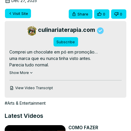
Dec 27, 2025
Visit Site
Share
0
0
culinariaterapia.com
Subscribe
Comprei um chocolate em pó em promoção…

uma marca que eu nunca tinha visto antes.

Parecia tudo normal.

Até o bolo ir para o forno.

Show More
Algumas promoções vêm com surpresas que ninguém 
espera 😅🍫👽

View Video Transcript
Vídeo sem falas e sem música, apenas ação, suspense e 
humor visual.

#Arts & Entertainment
ovinidechocolate, chocolate da promoção, humor com 
comida, bolo de chocolate, cozinha engraçada, história 
Latest Videos
engraçada, vídeo viral, short engraçado, cozinha real, 
falha na cozinha, chocolate estranho, humor brasileiro

COMO FAZER
#ovinidechocolate #humorcomida #cozinhareal 