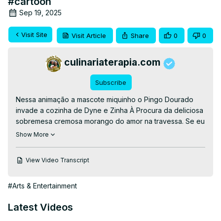
#cartoon
Sep 19, 2025
Visit Site
Visit Article
Share
0
0
culinariaterapia.com
Subscribe
Nessa animação a mascote miquinho o Pingo Dourado 
invade a cozinha de Dyne e Zinha À Procura da deliciosa 
sobremesa cremosa morango do amor na travessa. Se eu 
fosse você também invadiria o canal à procura dessa 
Show More
delícia. A receita está AÍ. clique e faça! é muito fácil e 
rápido.

View Video Transcript
👉RECEITA COMPLETA👉
https://culinariaterapia.com/sobremesa-gelada-morango-
#Arts & Entertainment
do-amor-cremoso/
#desenhoanimado #desenhosanimados #animation 
Latest Videos
#cartoon

© 2012 CULINARIATERAPIA.COM Todos os direitos 