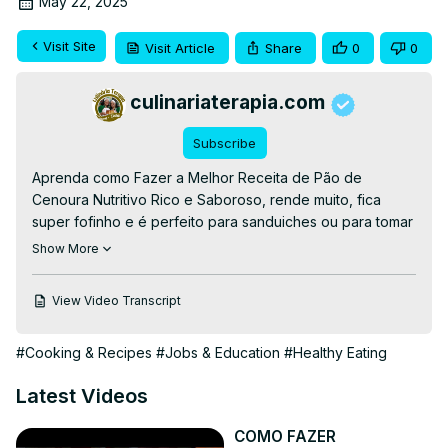
May 22, 2025
Visit Site
Visit Article
Share
0
0
culinariaterapia.com
Subscribe
Aprenda como Fazer a Melhor Receita de Pão de 
Cenoura Nutritivo Rico e Saboroso, rende muito, fica 
super fofinho e é perfeito para sanduiches ou para tomar 
com café. Veja essa e outras receitas, dicas e cursos 
Show More
grátis se inscrevendo no site: 👉RECEITA COMPLETA👉
https://culinariaterapia.com/pao-de-cenoura-nutritivo-
View Video Transcript
rico-e-saboroso/
#paodecenoura #pãocaseiro #pãocaseirofofinho #pão 
#Cooking & Recipes
#Jobs & Education
#Healthy Eating
#pao
Latest Videos
COMO FAZER