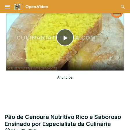
menu
Play
Video
Anuncios
Pão de Cenoura Nutritivo Rico e Saboroso
Ensinado por Especialista da Culinária