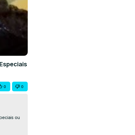
Especiais
0
0
eciais ou 