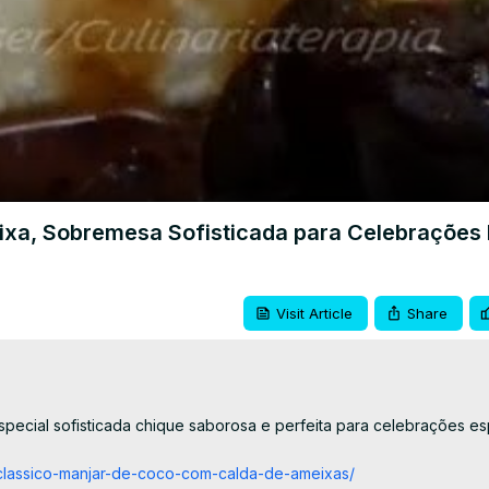
Video
xa, Sobremesa Sofisticada para Celebrações 
Visit Article
Share
ial sofisticada chique saborosa e perfeita para celebrações esp
/o-classico-manjar-de-coco-com-calda-de-ameixas/