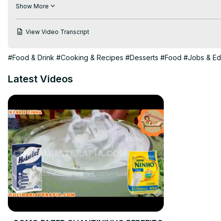
#manjar #manjardecoco #sobremesadecoco #geleiadeameixa
Show More
View Video Transcript
#Food & Drink
#Cooking & Recipes
#Desserts
#Food
#Jobs & Ed
Latest Videos