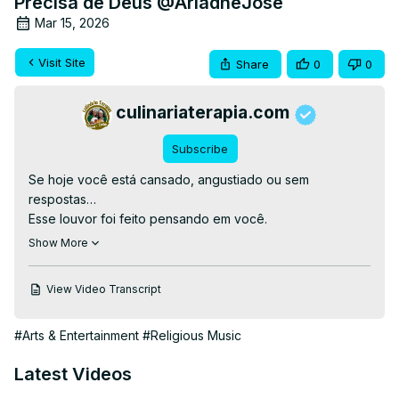
Precisa de Deus @AriadneJose
Mar 15, 2026
Visit Site
Share
0
0
culinariaterapia.com
Subscribe
Se hoje você está cansado, angustiado ou sem 
respostas…

Esse louvor foi feito pensando em você.

Há momentos em que batemos em muitas portas e 
Show More
nenhuma se abre.

Momentos em que a ansiedade aperta o peito e parece 
View Video Transcript
que ninguém consegue nos ajudar.

Mas existe um lugar onde sempre podemos entrar:

#Arts & Entertainment
#Religious Music
A presença de Deus.

Neste louvor nós clamamos juntos ao Deus de Abraão, ao 
Latest Videos
Deus que ouve a oração sincera e renova a esperança 
daqueles que confiam nele.
