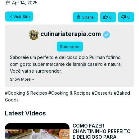
Apr 14, 2025
Visit Site
Share
0
0
culinariaterapia.com
Subscribe
Saboreie um perfeito e delicioso bolo Pullman fofinho 
com gosto super marcante de laranja caseiro e natural. 
Você vai se surpreender.

Ingredientes e Modo de fazer Assista ao vídeo com muita 
Show More
atenção.

#bolodelaranja #bolopullman #bolocaseiro
#Cooking & Recipes
#Cooking & Recipes
#Desserts
#Baked
Goods
Latest Videos
COMO FAZER
CHANTININHO PERFEITO
E DELICIOSO PARA