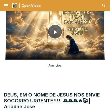
menu
Play
Video
Anuncios
DEUS, EM O NOME DE JESUS NOS ENVIE
SOCORRO URGENTE!!!!! 🙏🙏🙏🔥🥰 |
Ariadne José