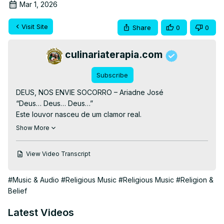
Mar 1, 2026
Visit Site
Share
0
0
culinariaterapia.com
Subscribe
DEUS, NOS ENVIE SOCORRO – Ariadne José

“Deus… Deus… Deus…”

Este louvor nasceu de um clamor real.

É para todos que, assim como eu, precisam de socorro 
Show More
urgente.

Quando as portas se fecham.

View Video Transcript
Quando ninguém responde.

Quando só resta levantar os olhos ao céu…

#Music & Audio
#Religious Music
#Religious Music
#Religion &
Clame.

Belief
EM O NOME DE JESUS, NOS ENVIE SOCORRO.

Amém… Amém… e Amém.

Latest Videos
🎧 Ouça também nas plataformas digitais:
