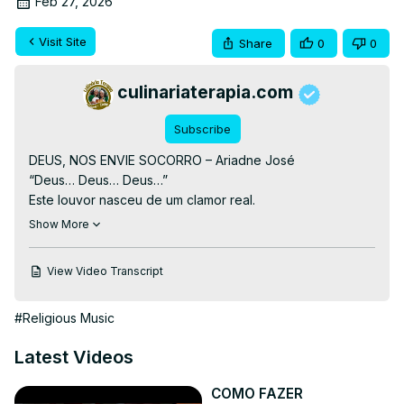
Feb 27, 2026
Visit Site
Share
0
0
culinariaterapia.com
Subscribe
DEUS, NOS ENVIE SOCORRO – Ariadne José

“Deus… Deus… Deus…”

Este louvor nasceu de um clamor real.

É para todos que, assim como eu, precisam de socorro 
Show More
urgente.

Quando as portas se fecham.

View Video Transcript
Quando ninguém responde.

Quando só resta levantar os olhos ao céu…

#Religious Music
Clame.

EM O NOME DE JESUS, NOS ENVIE SOCORRO.

Latest Videos
Amém… Amém… e Amém.

🎧 Ouça também nas plataformas digitais:

COMO FAZER
( no Spotify)