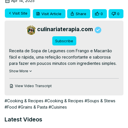
Apr 14, 2025
Visit Site
Visit Article
Share
0
0
culinariaterapia.com
Subscribe
Receita de Sopa de Legumes com Frango e Macarrão 
fácil e rápida, uma refeição reconfortante e saborosa 
para fazer em poucos minutos com ingredientes simples.

👉RECEITA ESCRITA👉
 https://culinariaterapia.com/sopa-
Show More
de-legumes-com-frango-e-macarrao/
#sopa #sopadelegumes #sopadeverduras 
View Video Transcript
#sopadeletras
#Cooking & Recipes
#Cooking & Recipes
#Soups & Stews
#Food
#Grains & Pasta
#Cuisines
Latest Videos