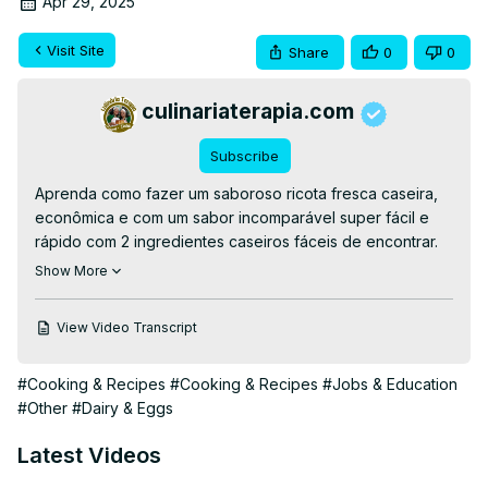
Apr 29, 2025
Visit Site
Share
0
0
culinariaterapia.com
Subscribe
Aprenda como fazer um saboroso ricota fresca caseira, 
econômica e com um sabor incomparável super fácil e 
rápido com 2 ingredientes caseiros fáceis de encontrar.

?RECEITA ESCRITA?
 https://culinariaterapia.com/queijo-
Show More
ricota-fresca-caseira/
#queijo #ricota #comofazer #queijofresco #queijominas 
View Video Transcript
#ricotta #2ingredients #2ingredientsrecipe
#Cooking & Recipes
#Cooking & Recipes
#Jobs & Education
#Other
#Dairy & Eggs
Latest Videos