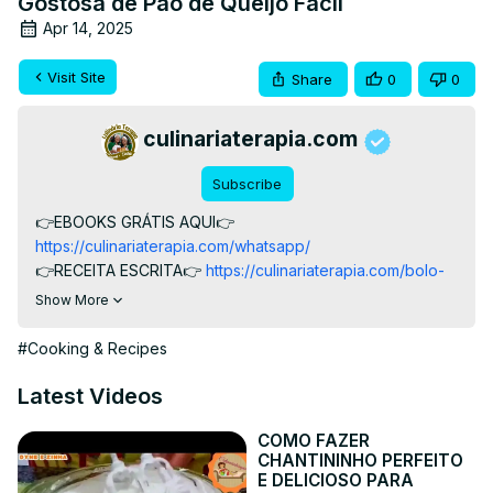
Gostosa de Pão de Queijo Fácil
Apr 14, 2025
Visit Site
Share
0
0
culinariaterapia.com
Subscribe
👉EBOOKS GRÁTIS AQUI👉
https://culinariaterapia.com/whatsapp/
👉RECEITA ESCRITA👉
 https://culinariaterapia.com/bolo-
pao-de-queijo-sabor-pizza-com-mussarela-e-presunto/
Show More
Você vai amar essa receita de Bolo Pão de Queijo Que 
Não Murcha, Sabor Pizza com Mussarela e Presunto, uma 
#Cooking & Recipes
novidade gostosa de pão de queijo fácil de liquidificador.

#pizza #paodequeijofacil #paodequeijo 
Latest Videos
#paodequeijomineiro
COMO FAZER
CHANTININHO PERFEITO
E DELICIOSO PARA