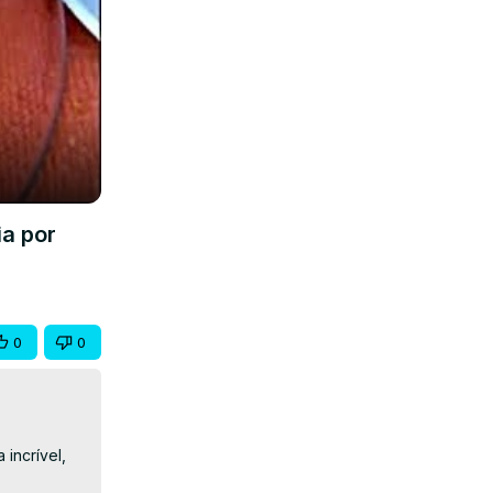
a por
0
0
incrível, 