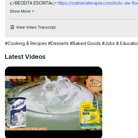
👉RECEITA ESCRITA👉
 https://culinariaterapia.com/bolo-de-fl
👉EBOOKS GRÁTIS AQUI💲
 https://culinariaterapia.com/whatsa
Show More
#bolodeleite #bolocaseiro #bolofofinho #bolodearroz
View Video Transcript
#Cooking & Recipes
#Desserts
#Baked Goods
#Jobs & Educatio
Latest Videos