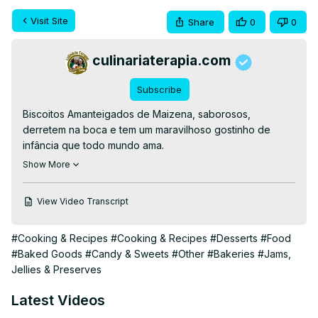
Visit Site
Share
0
0
culinariaterapia.com
Subscribe
Biscoitos Amanteigados de Maizena, saborosos, 
derretem na boca e tem um maravilhoso gostinho de 
infância que todo mundo ama.

COPIAR A RECEITA👉
Show More
https://culinariaterapia.com/biscoitos-amanteigados-de-
maizena-que-derretem-na-boca/
View Video Transcript
#biscoitocaseiro #biscoitosamanteigados 
#biscoitodemaizena #biscoitos #DineZinha 
#Cooking & Recipes
#Cooking & Recipes
#Desserts
#Food
#CulinariaTerapia
#Baked Goods
#Candy & Sweets
#Other
#Bakeries
#Jams,
Jellies & Preserves
Latest Videos