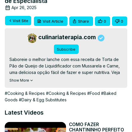
de Especialista
Apr 26, 2025
Visit Site
Visit Article
Share
0
0
culinariaterapia.com
Subscribe
Saboreie o melhor lanche com essa receita de Torta de 
Pão de Queijo de Liquidificador com Mussarela e Carne, 
uma deliciosa opção fácil de fazer e super nutritiva. Veja 
essa e outras receitas e dicas no site:
Show More
https://culinariaterapia.com/torta-de-pao-de-queijo-de-
liquidificador-com-mussarela-e-carne/
#Cooking & Recipes
#Cooking & Recipes
#Food
#Baked
#paodequeijo #pãodequeijo #paodequeijofacil 
Goods
#Dairy & Egg Substitutes
#paodequeijomineiro
Latest Videos
COMO FAZER
CHANTININHO PERFEITO