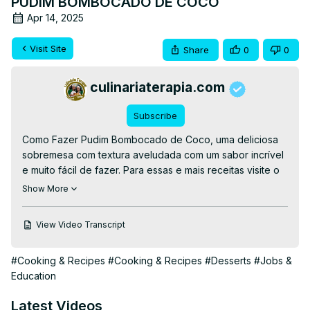
PUDIM BOMBOCADO DE COCO
Apr 14, 2025
Visit Site
Share
0
0
culinariaterapia.com
Subscribe
Como Fazer Pudim Bombocado de Coco, uma deliciosa 
sobremesa com textura aveludada com um sabor incrível 
e muito fácil de fazer. Para essas e mais receitas visite o 
site: culinariaterapia.com

Show More
👉Ingredientes:

👉Calda:

View Video Transcript
- 1 xícara de chá de açúcar;

- 150 ml de água em temperatura ambiente;

#Cooking & Recipes
#Cooking & Recipes
#Desserts
#Jobs &
- 100 ml de água fervente;

Education
👉Pudim:

- 4 ovos;

Latest Videos
- 200 ml de leite;
