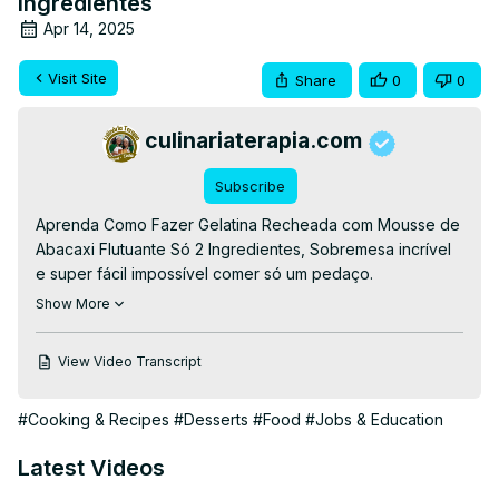
Ingredientes
Apr 14, 2025
Visit Site
Share
0
0
culinariaterapia.com
Subscribe
Aprenda Como Fazer Gelatina Recheada com Mousse de 
Abacaxi Flutuante Só 2 Ingredientes, Sobremesa incrível 
e super fácil impossível comer só um pedaço.

👉Ingredientes:

Show More
👉1° camada:

👉150 ml de água fervente.

View Video Transcript
👉3 caixinhas de gelatina no sabor preferido (aqui 
usamos abacaxi).

#Cooking & Recipes
#Desserts
#Food
#Jobs & Education
👉150 ml de água gelada.

👉3 caixinhas de creme de leite (200 g cada).

Latest Videos
👉2° camada:

👉375 ml de água fervente.
