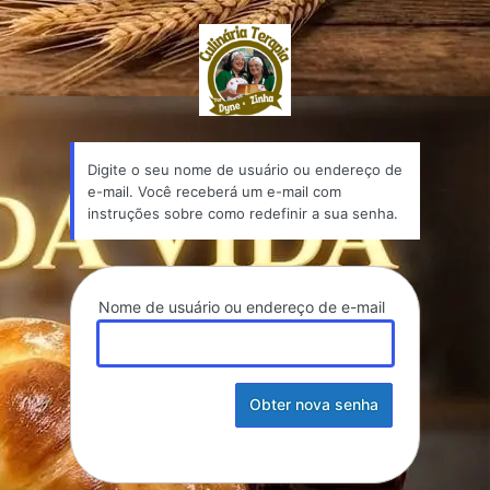
Senha
culinariaterapia.co
perdida
Digite o seu nome de usuário ou endereço de
e-mail. Você receberá um e-mail com
instruções sobre como redefinir a sua senha.
Nome de usuário ou endereço de e-mail