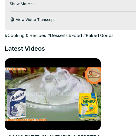
#bolodecorado #chantilly #chantininho #bolodeleiteninho
Show More
View Video Transcript
#Cooking & Recipes
#Desserts
#Food
#Baked Goods
Latest Videos