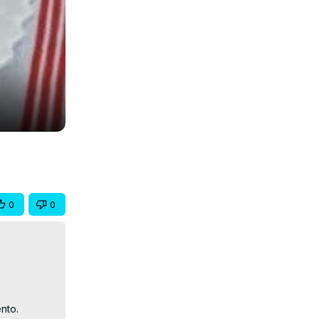
0
0
to.
