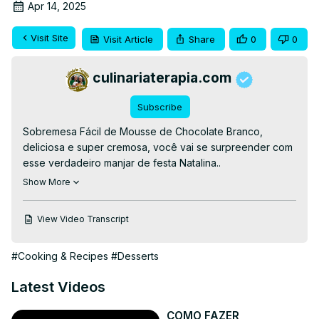
Apr 14, 2025
Visit Site
Visit Article
Share
0
0
culinariaterapia.com
Subscribe
Sobremesa Fácil de Mousse de Chocolate Branco, 
deliciosa e super cremosa, você vai se surpreender com 
esse verdadeiro manjar de festa Natalina..

👉RECEITA ESCRITA👉
Show More
https://culinariaterapia.com/sobremesa-facil-de-
chocolate-branco/
View Video Transcript
#culinariaterapia #pascoa #sobremesa #ceiadeanonovo 
#receitadenatal #manjar
#Cooking & Recipes
#Desserts
Latest Videos
COMO FAZER