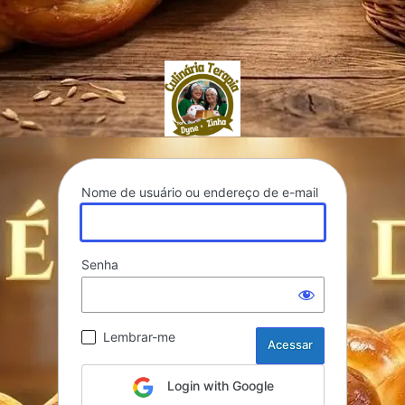
culinariaterapia.co
Nome de usuário ou endereço de e-mail
Senha
Lembrar-me
Login with Google