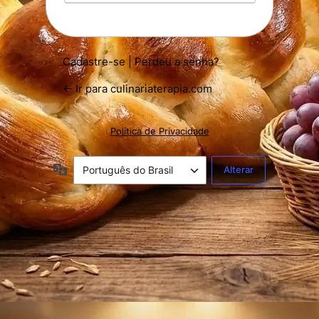
Cadastre-se
|
Perdeu a senha?
← Ir para culinariaterapia.com
Política de Privacidade
Idioma