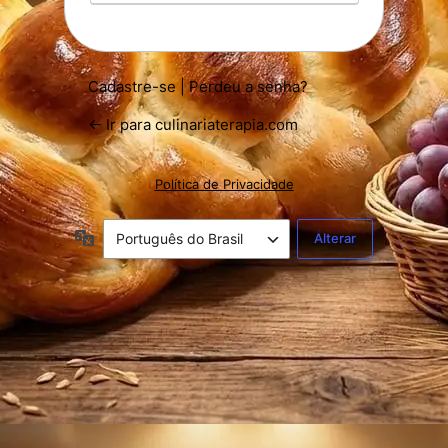
Cadastre-se
|
Perdeu a senha?
← Ir para culinariaterapia.com
Política de Privacidade
Idioma