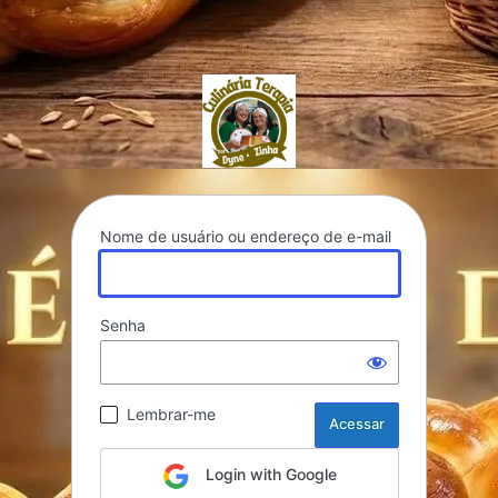
culinariaterapia.co
Nome de usuário ou endereço de e-mail
Senha
Lembrar-me
Login with Google