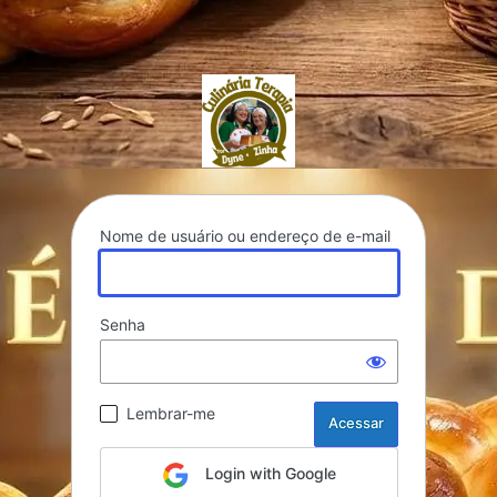
culinariaterapia.co
Nome de usuário ou endereço de e-mail
Senha
Lembrar-me
Login with Google