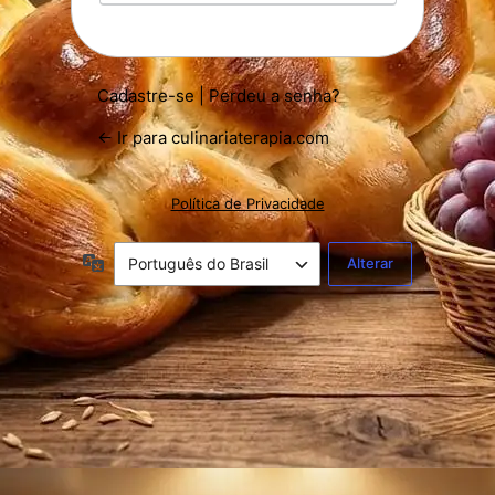
Cadastre-se
|
Perdeu a senha?
← Ir para culinariaterapia.com
Política de Privacidade
Idioma